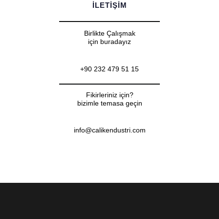
ILETIŞIM
Birlikte Çalışmak
için buradayız
+90 232 479 51 15
Fikirleriniz için?
bizimle temasa geçin
info@calikendustri.com