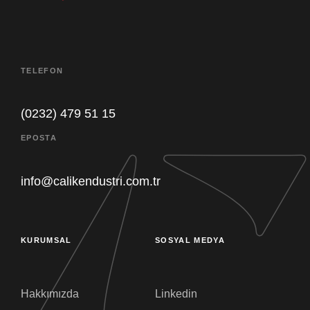
TELEFON
(0232) 479 51 15
Müşteri destek ekibimiz sorularınızı
EPOSTA
yanıtlamak için burada. Bize her şeyi
sorun!
info@calikendustri.com.tr
Satın Alma
Müsait Değil
KURUMSAL
SOSYAL MEDYA
Genel Müdür
Hakkımızda
Linkedin
Müsait Değil