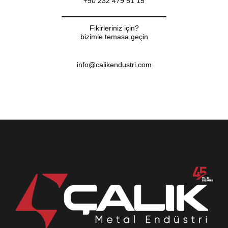
+90 232 479 51 15
Fikirleriniz için?
bizimle temasa geçin
info@calikendustri.com