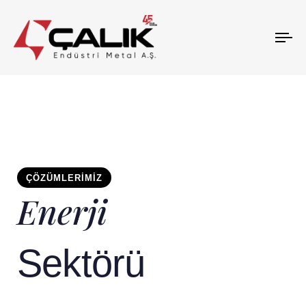
To
na
ÇÖZÜMLERIMIZ
Enerji
Sektörü