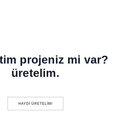
ortağıyız. A
güvencesini 
etim projeniz mi var?
üretelim.​
HAYDI ÜRETELIM!