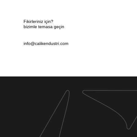
Fikirleriniz için?
bizimle temasa geçin
info@calikendustri.com
SOSYAL MEDYA