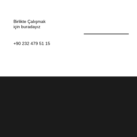
Birlikte Çalışmak
için buradayız
+90 232 479 51 15
KURUMSAL