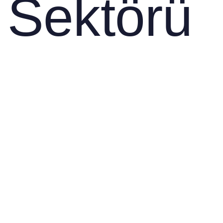
Sektörü
About us
ÇÖZÜMLERIMIZ
Otomotivde Sıfır Hata Hedefi:
Güvenlik ve Performans İçin
Hassas Parçalar