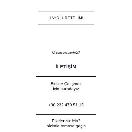
HAYDI ÜRETELIM!
Üretim partneriniz?
ILETIŞIM
Birlikte Çalışmak
için buradayız
+90 232 479 51 15
Fikirleriniz için?
bizimle temasa geçin