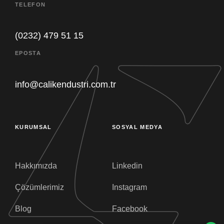
TELEFON
(0232) 479 51 15
Müşteri destek ekibimiz sorularınızı
EPOSTA
yanıtlamak için burada. Bize her şeyi
sorun!
info@calikendustri.com.tr
Satın Alma
Müsait Değil
KURUMSAL
SOSYAL MEDYA
Genel Müdür
Hakkımızda
Linkedin
Müsait Değil
Çözümlerimiz
Instagram
CEO
Blog
Facebook
Müsait Değil